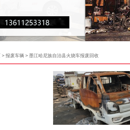
页
>
报废车辆
>
墨江哈尼族自治县火烧车报废回收