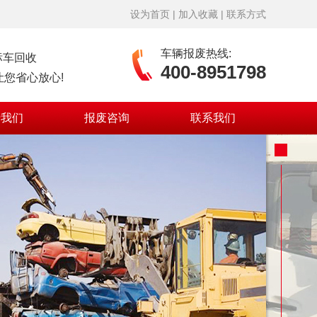
设为首页
|
加入收藏
|
联系方式
车辆报废热线:
标车回收
400-8951798
您省心放心!
于我们
报废咨询
联系我们