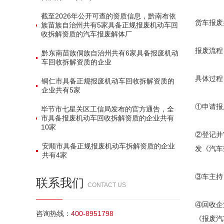
截至2026年公开可查的资质信息，黔南布依
货车报废
族苗族自治州共有‌5家‌具备正规报废机动车回
收拆解资质的汽车报废解体厂
报废流程
黔东南苗族侗族自治州共有‌6家‌具备报废机动
车回收拆解资质的企业
具体过程
铜仁市具备正规报废机动车回收拆解资质的
企业共有‌5家‌
①申请报
毕节市七星关区工信局发布的官方通告，全
市具备报废机动车回收拆解资质的企业共有‌
10家‌
②登记并
安顺市具备正规报废机动车拆解资质的企业
发《汽车
共有‌4家‌
③车主持
联系我们
CONTACT US
④回收企
咨询热线：
400-8951798
《报废汽