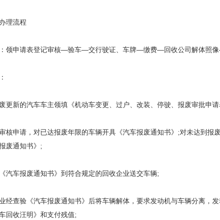
办理流程
：领申请表登记审核—验车—交行驶证、车牌—缴费—回收公司解体照像
：
废更新的汽车车主领填《机动车变更、过户、改装、停驶、报废审批申请
审核申请，对已达报废年限的车辆开具《汽车报废通知书》;对未达到报
报废通知书》;
《汽车报废通知书》到符合规定的回收企业送交车辆;
业经查验《汽车报废通知书》后将车辆解体，要求发动机与车辆分离，发
车回收汪明》和支付残值;