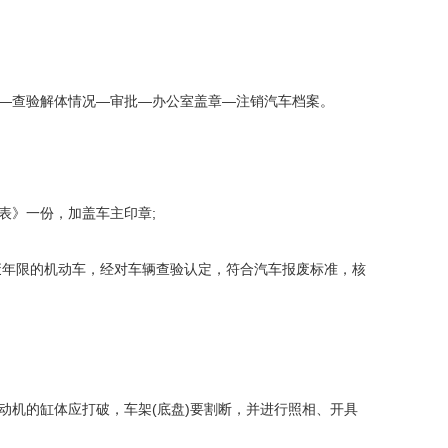
—查验解体情况—审批—办公室盖章—注销汽车档案。
表》一份，加盖车主印章;
废年限的机动车，经对车辆查验认定，符合汽车报废标准，核
动机的缸体应打破，车架(底盘)要割断，并进行照相、开具