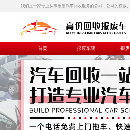
我们是一家专业从事报废汽车回收服务的公司，公司的权威、
首页
报废车辆
报废