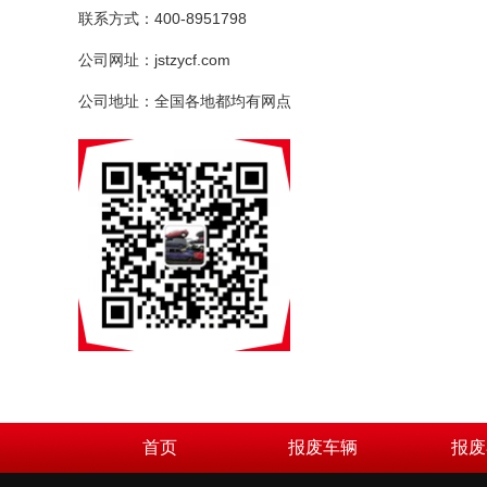
联系方式：400-8951798
公司网址：jstzycf.com
公司地址：全国各地都均有网点
首页
报废车辆
报废