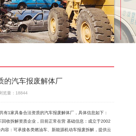
质的汽车报废解体厂‌
览量：
18844
共有1家具备合法资质的汽车报废解体厂‌，具体信息如下：
收拆解资质企业，目前正常在营 ‌基础信息‌：成立于2002
服务内容‌：可承接各类燃油车、新能源机动车报废拆解，提供云