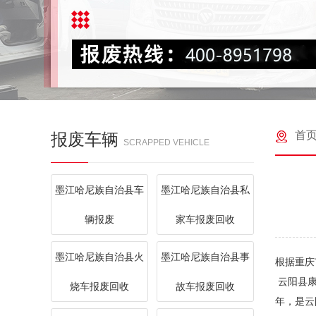
首
报废车辆
SCRAPPED VEHICLE
墨江哈尼族自治县车
墨江哈尼族自治县私
辆报废
家车报废回收
墨江哈尼族自治县火
墨江哈尼族自治县事
根据重庆
云阳县康
烧车报废回收
故车报废回收
年，是云