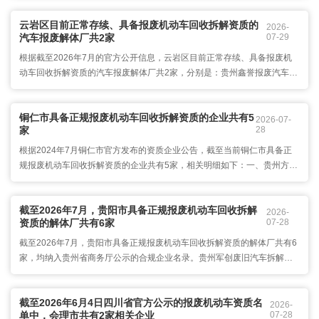
报...
云岩区目前正常存续、具备报废机动车回收拆解资质的
2026-
汽车报废解体厂共‌2家‌
07-29
根据截至2026年7月的官方公开信息，云岩区目前正常存续、具备报废机
动车回收拆解资质的汽车报废解体厂共‌2家‌，分别是：贵州鑫誉报废汽车回
收拆解有限责任公司，2026年5月刚获批新能源汽车回收拆解扩项资质贵
阳金物...
铜仁市具备正规报废机动车回收拆解资质的企业共有‌5
2026-07-
家‌
28
根据2024年7月铜仁市官方发布的资质企业公告，截至当前铜仁市具备正
规报废机动车回收拆解资质的企业共有‌5家‌，相关明细如下：一、贵州方升
再生资源回收利用有限公司 ‌地址‌：碧江区二、贵州金宏宝再生资源有限
责...
截至2026年7月，贵阳市具备正规报废机动车回收拆解
2026-
资质的解体厂共有‌6家‌
07-28
截至2026年7月，贵阳市具备正规报废机动车回收拆解资质的解体厂共有‌6
家‌，均纳入贵州省商务厅公示的合规企业名录。贵州军创废旧汽车拆解有
限公司（乌当区，含新能源拆解资质）贵州天之源环保科技发展有限公司
（花...
截至2026年6月4日四川省官方公示的报废机动车资质名
2026-
单中，会理市共有‌2家‌相关企业
07-28